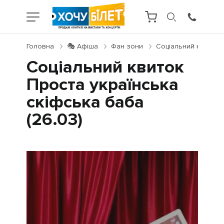
Головна
🎭 Афіша
Фан зони
Соціальний квиток П
Соціальний квиток
Проста українська
скіфська баба
(26.03)