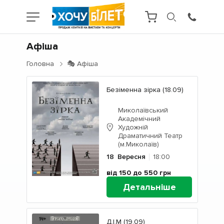
Афіша
Головна
🎭 Афіша
Безіменна зірка (18.09)
Миколаївський
Академічний
Художній
Драматичний Театр
(м.Миколаїв)
18
Вересня
18:00
від 150 до 550
грн
Детальніше
Д.І.М (19.09)