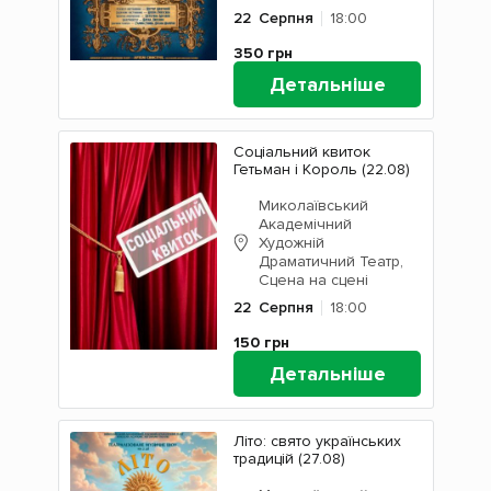
22
Серпня
18:00
350
грн
Детальніше
Соціальний квиток
Гетьман і Король (22.08)
Миколаївський
Академічний
Художній
Драматичний Театр,
Сцена на сцені
22
Серпня
18:00
150
грн
Детальніше
Літо: свято українських
традицій (27.08)