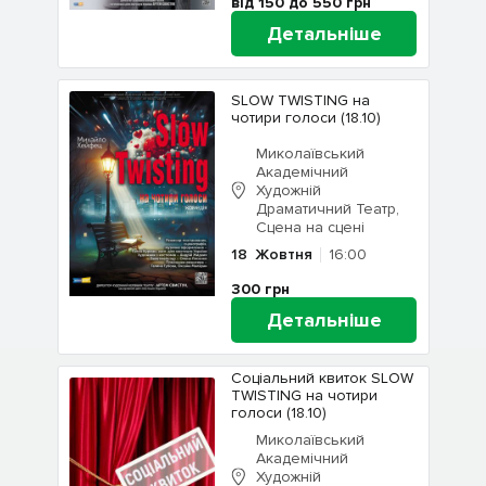
від 150 до 550
грн
Детальніше
SLOW TWISTING на
чотири голоси (18.10)
Миколаївський
Академічний
Художній
Драматичний Театр,
Сцена на сцені
18
Жовтня
16:00
300
грн
Детальніше
Соціальний квиток SLOW
TWISTING на чотири
голоси (18.10)
Миколаївський
Академічний
Художній