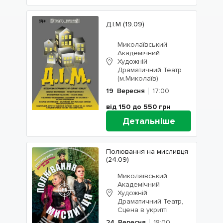
Д.І.М (19.09)
Миколаївський
Академічний
Художній
Драматичний Театр
(м.Миколаїв)
19
Вересня
17:00
від 150 до 550
грн
Детальніше
Полювання на мисливця
(24.09)
Миколаївський
Академічний
Художній
Драматичний Театр,
Сцена в укритті
24
Вересня
18:00