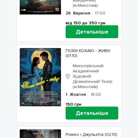
майданчик)
(м.Миколаїв)
26
Вересня
17:00
від 150 до 350
грн
Детальніше
ПОКИ КОХАЮ - ЖИВУ
(01.10)
Миколаївський
Академічний
Художній
Драматичний Театр
(м.Миколаїв)
1
Жовтня
18:00
150
грн
Детальніше
Ромео і Джульєтта (02.10)