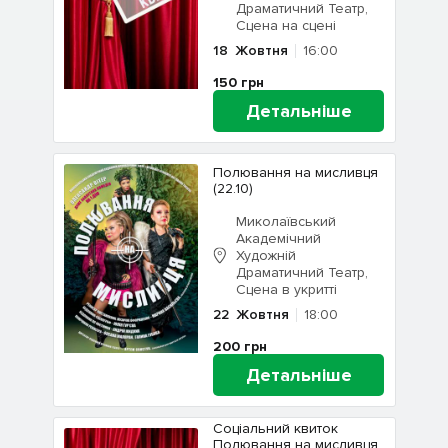
Драматичний Театр,
Сцена на сцені
18
Жовтня
16:00
150
грн
Детальніше
Полювання на мисливця
(22.10)
Миколаївський
Академічний
Художній
Драматичний Театр,
Сцена в укритті
22
Жовтня
18:00
200
грн
Детальніше
Соціальний квиток
Полювання на мисливця