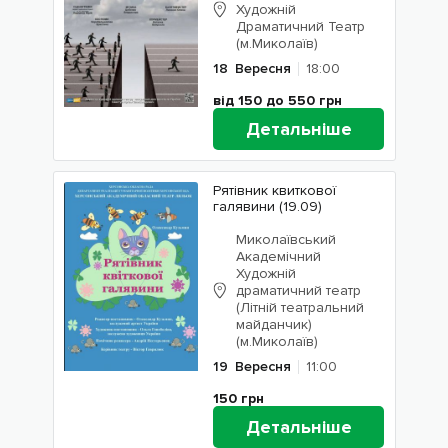
Художній
Драматичний Театр
(м.Миколаїв)
18
Вересня
18:00
від 150 до 550
грн
Детальніше
Рятівник квиткової
галявини (19.09)
Миколаївський
Академічний
Художній
драматичний театр
(Літній театральний
майданчик)
(м.Миколаїв)
19
Вересня
11:00
150
грн
Детальніше