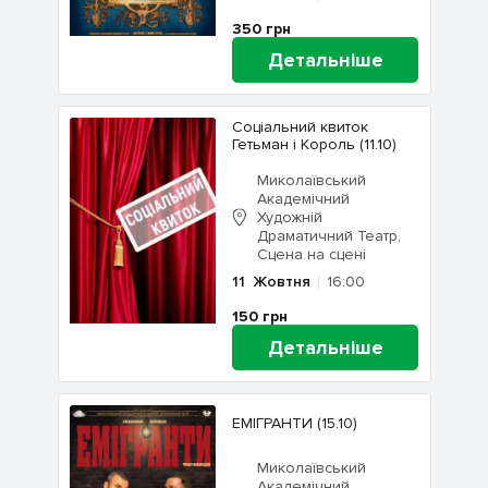
350
грн
Детальніше
Соціальний квиток
Гетьман і Король (11.10)
Миколаївський
Академічний
Художній
Драматичний Театр,
Сцена на сцені
11
Жовтня
16:00
150
грн
Детальніше
ЕМІГРАНТИ (15.10)
Миколаївський
Академічний