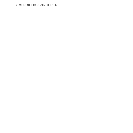
Соціальна активність
на сайте ХОЧУ БИЛЕТ
(hochu-bilet.com)