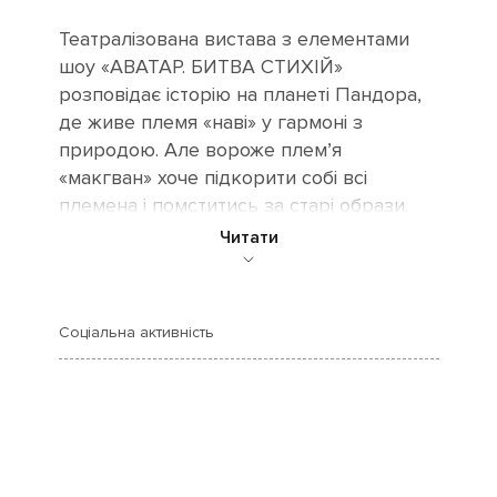
Театралізована вистава з елементами
шоу «АВАТАР. БИТВА СТИХІЙ»
розповідає історію на планеті Пандора,
де живе племя «наві» у гармоні з
природою. Але вороже племʼя
«макгван» хоче підкорити собі всі
племена і помститись за старі образи.
Читати
У виставі використовується елементи
світлодіодного шоу, хореографія та
акторська гра дітей - артистів
Соціальна активність
театральної студії акторської
майстерності та пластики «Студія
ведучих».
Вистава для дітей та дорослих