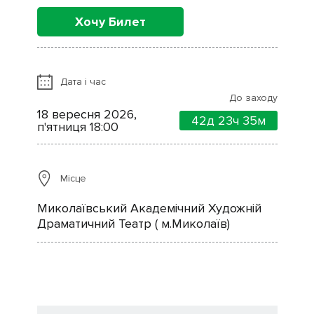
Хочу Билет
Дата і час
До заходу
18 вересня 2026,
42д
23ч
35м
п'ятниця 18:00
Місце
Миколаївський Академічний Художній
Драматичний Театр ( м.Миколаїв)