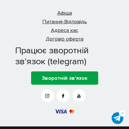
Афіша
Питання-Відповідь
Креше – народний артист України
Адреса кас
Сергій Михайловський
Договір оферта
Жаркець – Андрій Клочко
Працює зворотній
зв'язок (telegram)
Драгіца – Євгенія Кірсанова
Зворотній зв'язок