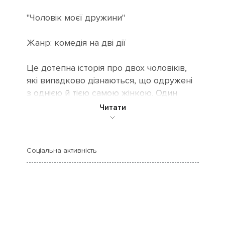
"Чоловік моєї дружини"
Жанр: комедія на дві дії
Це дотепна історія про двох чоловіків,
які випадково дізнаються, що одружені
з однією й тією самою жінкою. Один
живе в Спліті, інший – у Любляні, і кожен
Читати
із них вважає себе її єдиним чоловіком.
Зіткнувшись обличчям до обличчя, вони
проходять шлях від шоку, ревнощів і
Соціальна активність
взаємних звинувачень до прояву
чоловічої солідарності, та навіть дружби.
Через комічні діалоги, філософські
роздуми й чарку ракії герої
намагаються зрозуміти, що таке любов,
вірність і прощення.