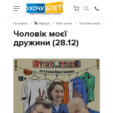
Головна
🎭 Афіша
Фан зони
Чоловік моєї дружини
Чоловік моєї
дружини (28.12)