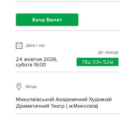
Хочу Билет
Дата і час
До заходу
24 жовтня 2026,
78д
03ч
52м
субота 16:00
Місце
Миколаївський Академічний Художній
Драматичний Театр ( м.Миколаїв)