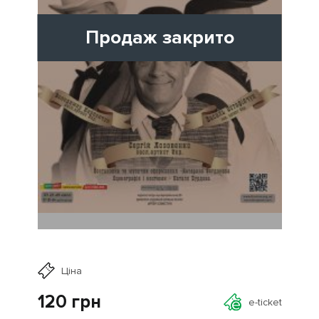
Продаж закрито
Ціна
120
грн
e-ticket