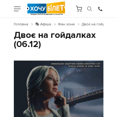
Головна
🎭 Афіша
Фан зони
Двоє на гойдалках (
Двоє на гойдалках
(06.12)