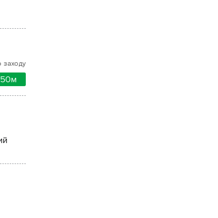
 заходу
50м
ий