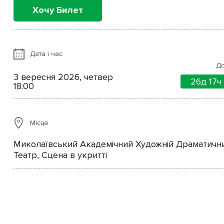
Хочу Билет
Дата і час
До
3 вересня 2026, четвер
26д
17ч
18:00
Місце
Миколаївський Академічний Художній Драматичн
Театр, Сцена в укритті