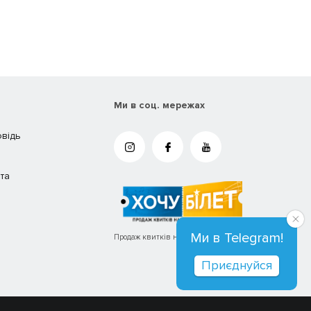
Ми в соц. мережах
овідь
та
Ми в Telegram!
Продаж квитків на концерти та вистави
Приєднуйся