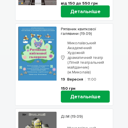
від 150 до 550
грн
Детальніше
Рятівник квиткової
галявини (19.09)
Миколаївський
Академічний
Художній
драматичний театр
(Літній театральний
майданчик)
(м.Миколаїв)
19
Вересня
11:00
150
грн
Детальніше
Д.І.М (19.09)