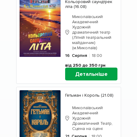
Кольоровий саундтрек
літа (16.08)
Миколаївський
Академічний
Художній
драматичний театр
(Літній театральний
майданчик)
(м.Миколаїв)
16
Серпня
18:00
від 250 до 350
грн
Детальніше
Гетьман і Король (21.08)
Миколаївський
Академічний
Художній
Драматичний Театр,
Сцена на сцені
21
Серпня
18:00