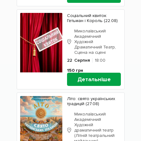
Соціальний квиток
Гетьман і Король (22.08)
Миколаївський
Академічний
Художній
Драматичний Театр,
Сцена на сцені
22
Серпня
18:00
150
грн
Детальніше
Літо: свято українських
традицій (27.08)
Миколаївський
Академічний
Художній
драматичний театр
(Літній театральний
майданчик)