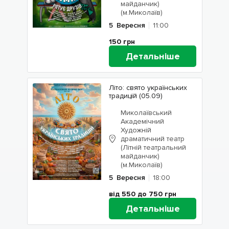
майданчик)
(м.Миколаїв)
5
Вересня
11:00
150
грн
Детальніше
Літо: свято українських
традицій (05.09)
Миколаївський
Академічний
Художній
драматичний театр
(Літній театральний
майданчик)
(м.Миколаїв)
5
Вересня
18:00
від 550 до 750
грн
Детальніше