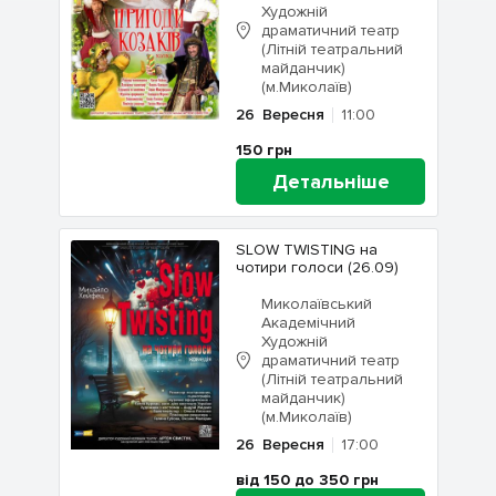
Художній
драматичний театр
(Літній театральний
майданчик)
(м.Миколаїв)
26
Вересня
11:00
150
грн
Детальніше
SLOW TWISTING на
чотири голоси (26.09)
Миколаївський
Академічний
Художній
драматичний театр
(Літній театральний
майданчик)
(м.Миколаїв)
26
Вересня
17:00
від 150 до 350
грн