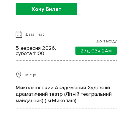
Хочу Билет
Дата і час
До заходу
5 вересня 2026,
27д
03ч
24м
субота 11:00
Місце
Миколаївський Академічний Художній
драматичний театр (Літній театральний
майданчик) ( м.Миколаїв)