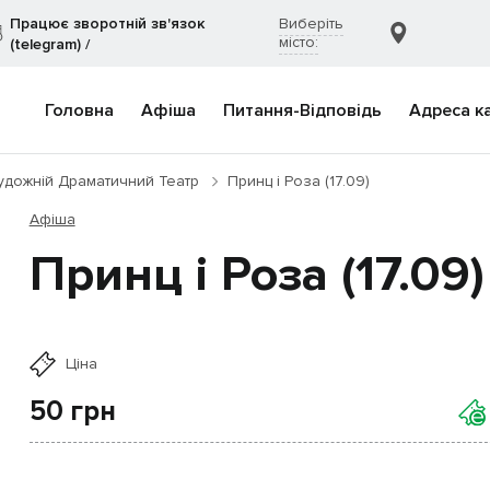
Працює зворотній зв'язок
Виберіть
місто:
(telegram)
/
Головна
Афіша
Питання-Відповідь
Адреса к
удожній Драматичний Театр
Принц і Роза (17.09)
Афіша
Принц і Роза (17.09)
Ціна
50
грн