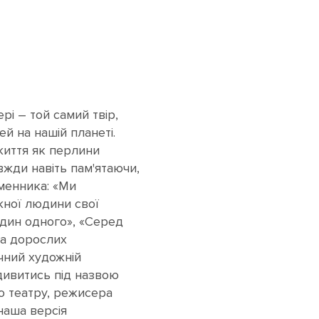
і – той самий твір,
й на нашій планеті.
життя як перлини
вжди навіть пам'ятаючи,
менника: «Ми
ожної людини свої
 один одного», «Серед
та дорослих
чний художній
дивитись під назвою
го театру, режисера
наша версія