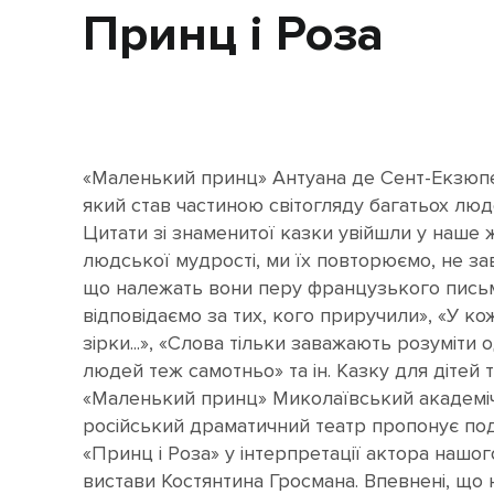
Принц і Роза
«Маленький принц» Антуана де Сент-Екзюпер
який став частиною світогляду багатьох люде
Цитати зі знаменитої казки увійшли у наше 
людської мудрості, ми їх повторюємо, не за
що належать вони перу французького пись
відповідаємо за тих, кого приручили», «У к
зірки...», «Слова тільки заважають розуміти
людей теж самотньо» та ін. Казку для дітей 
«Маленький принц» Миколаївський академі
російський драматичний театр пропонує по
«Принц і Роза» у інтерпретації актора нашо
вистави Костянтина Гросмана. Впевнені, що 