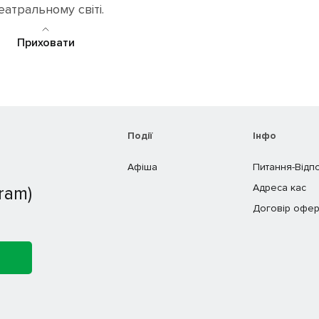
еатральному світі.
Приховати
Події
Інфо
Афіша
Питання-Відп
Адреса кас
ram)
Договір офер