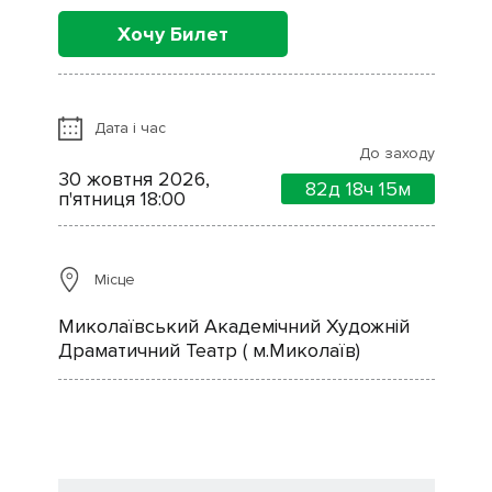
Хочу Билет
Дата і час
До заходу
30 жовтня 2026,
82д
18ч
15м
п'ятниця 18:00
Місце
Миколаївський Академічний Художній
Драматичний Театр ( м.Миколаїв)