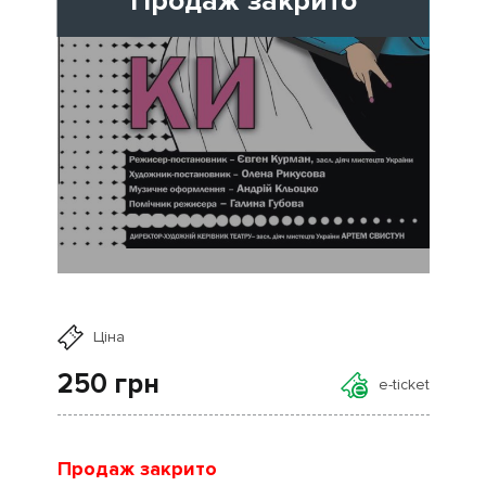
Продаж закрито
Ціна
250
грн
e-ticket
Продаж закрито