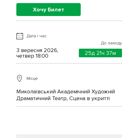
Хочу Билет
Дата і час
До заходу
3 вересня 2026,
25д
21ч
37м
четвер 18:00
Місце
Миколаївський Академічний Художній
Драматичний Театр, Сцена в укритті