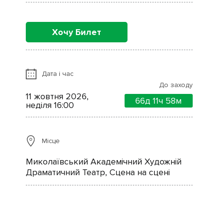
Хочу Билет
Дата і час
До заходу
11 жовтня 2026,
66д
11ч
58м
неділя 16:00
Місце
Миколаївський Академічний Художній
Драматичний Театр, Сцена на сцені