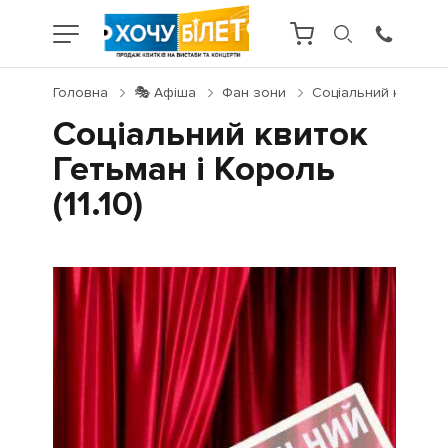
Головна
🎭 Афіша
Фан зони
Соціальний квиток Ге
Соціальний квиток
Гетьман і Король
(11.10)