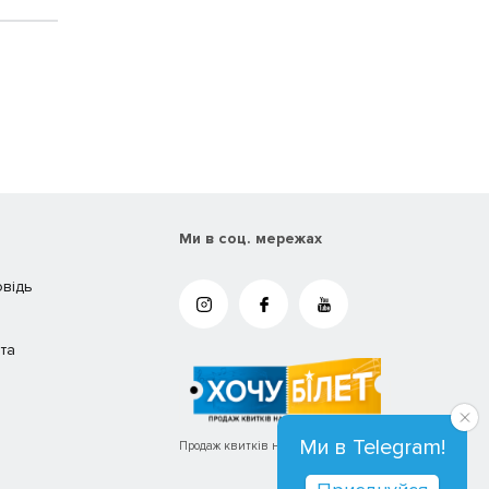
Ми в соц. мережах
овідь
та
Ми в Telegram!
Продаж квитків на концерти та вистави