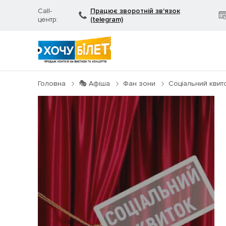
Call-
Працює зворотній зв'язок
центр:
(telegram)
Головна
🎭 Афіша
Фан зони
Соціальний квит