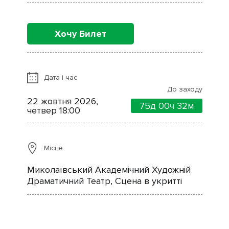
Хочу Билет
Дата і час
До заходу
22 жовтня 2026,
75д
00ч
32м
четвер 18:00
Місце
Миколаївський Академічний Художній
Драматичний Театр, Сцена в укритті