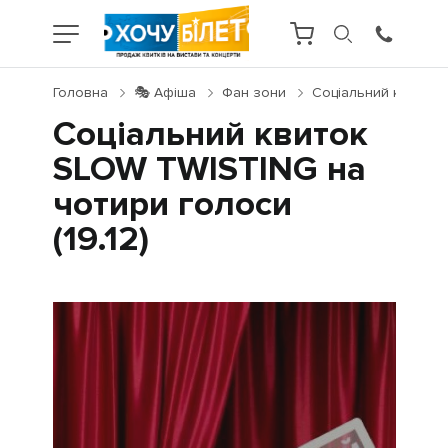
Головна
🎭 Афіша
Фан зони
Соціальний квиток S
Соціальний квиток
SLOW TWISTING на
чотири голоси
(19.12)