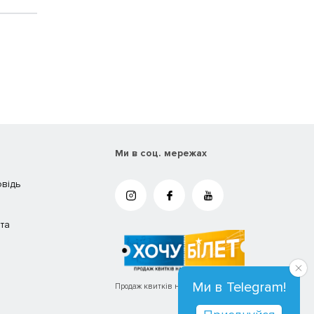
Ми в соц. мережах
овідь
та
Ми в Telegram!
Продаж квитків на концерти та вистави