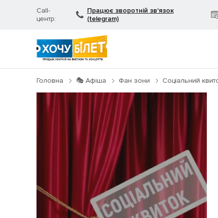
Call-
Працює зворотній зв'язок
центр:
(telegram)
Головна
🎭 Афіша
Фан зони
Соціальний квито