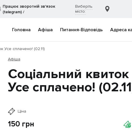
Працює зворотній зв'язок
Виберіть
місто:
(telegram)
/
Головна
Афіша
Питання-Відповідь
Адреса к
к Усе сплачено! (02.11)
Афіша
Соціальний квиток
Усе сплачено! (02.11
Ціна
150
грн