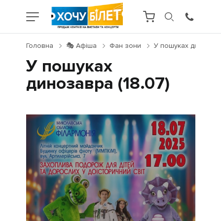
Головна
🎭 Афіша
Фан зони
У пошуках динозавра
У пошуках
динозавра (18.07)