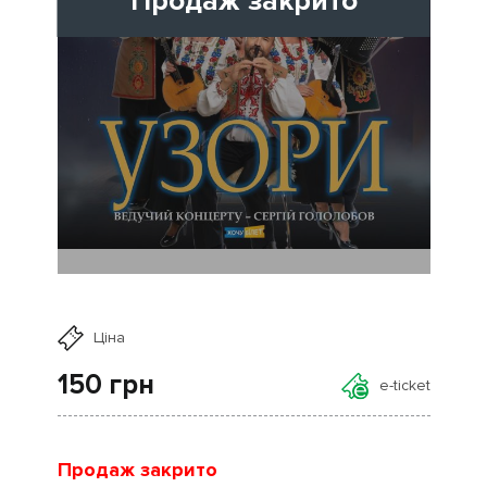
Продаж закрито
Ціна
150
грн
e-ticket
Продаж закрито