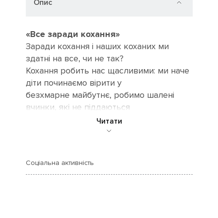
Опис
«Все заради кохання»
Заради кохання і наших коханих ми
здатні на все, чи не так?
Кохання робить нас щасливими: ми наче
діти починаємо вірити у
безхмарне майбутнє, робимо шалені
вчинки, які не піддаються
буденній логіці життя, стаємо раптом
Читати
справжніми чарівниками –
самі творимо дива для своїх коханих.
Кохання – найкраще почуття
Соціальна активність
у світі. Кохайте і будьте коханими! А наша
нова програма до Дня
Святого Валентина подарує вам
святковий настрій, веселий і
ліричний одночасно. Ми щиро бажаємо,