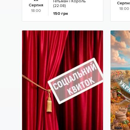
Гетьман і Король
Серпн
Серпня
(22.08)
18:00
18:00
150
грн
Детальніше