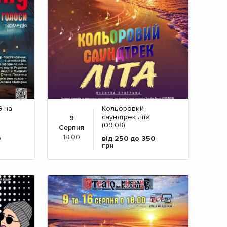
 на
Кольоровий
саундтрек літа
9
(09.08)
Серпня
18:00
0
від 250 до 350
грн
Детальніше