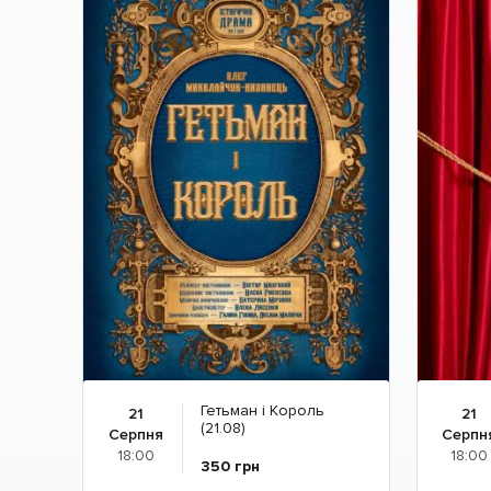
Гетьман і Король
21
21
(21.08)
Серпня
Серпн
18:00
18:00
350
грн