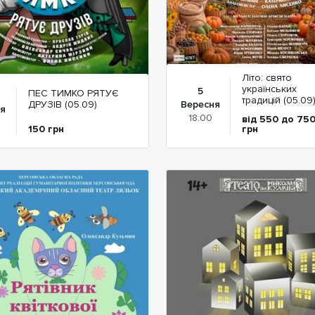
Літо: свято
українських
5
ПЕС ТИМКО РЯТУЄ
традицій (05.09
Вересня
ДРУЗІВ (05.09)
я
18:00
від 550 до 75
150
грн
грн
Детальніше
Детальніше