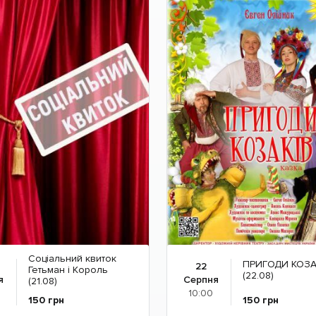
Соціальний квиток
ПРИГОДИ КОЗА
22
Гетьман і Король
(22.08)
я
Серпня
(21.08)
10:00
150
грн
150
грн