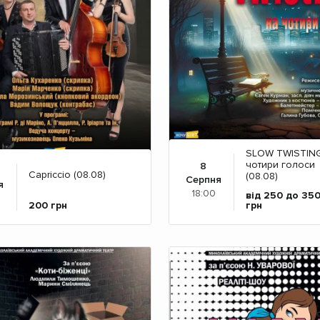
SLOW TWISTING
чотири голоси
8
Capriccio (08.08)
(08.08)
Серпня
я
18:00
від 250 до 35
200
грн
грн
Детальніше
Детальніше