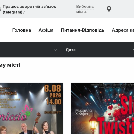
Працює зворотній зв'язок
Виберіть
місто:
(telegram)
/
Головна
Афіша
Питання-Відповідь
Адреса к
Дата
у місті