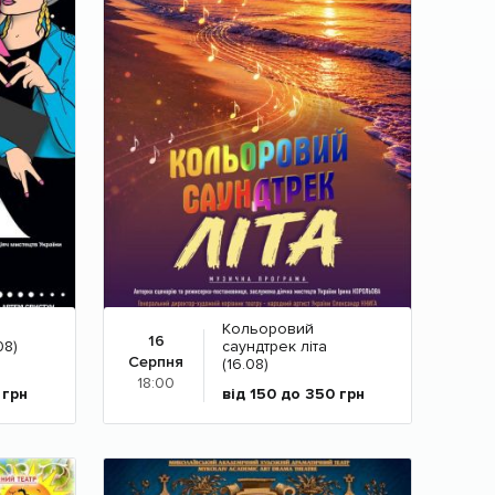
Кольоровий
16
08)
саундтрек літа
Серпня
(16.08)
18:00
0
грн
від 150 до 350
грн
Детальніше