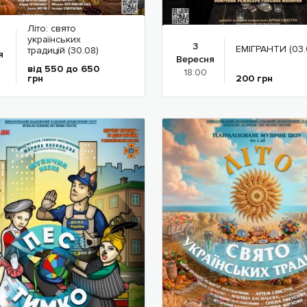
Літо: свято
українських
3
ЕМІГРАНТИ (03.
традицій (30.08)
я
Вересня
від 550 до 650
18:00
грн
200
грн
Детальніше
Детальніше