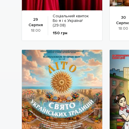
Соціальний квиток
30
29
Бо я і є Україна!
Серпн
Серпня
(29.08)
18:00
18:00
150
грн
Детальніше