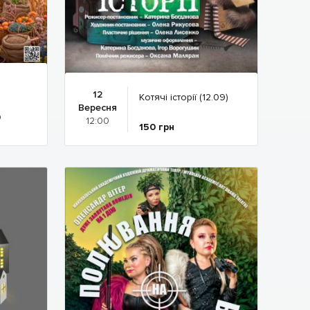
12
Котячі історії (12.09)
)
Вересня
0
12:00
150
грн
Детальніше