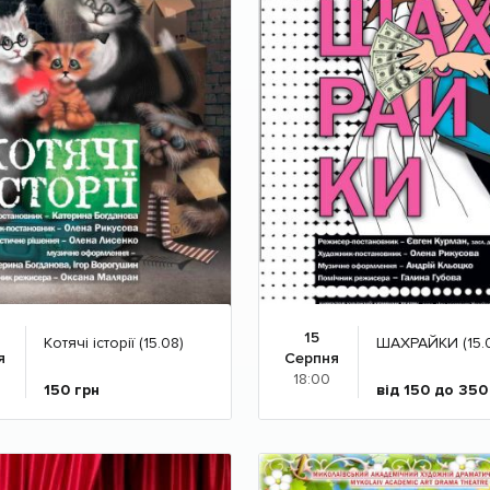
15
Котячі історії (15.08)
ШАХРАЙКИ (15.
я
Серпня
18:00
150
грн
від 150 до 35
Детальніше
Детальніше