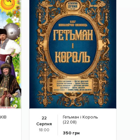
КІВ
Гетьман і Король
22
(22.08)
Серпня
18:00
350
грн