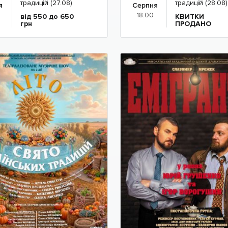
традицій (27.08)
традицій (28.08)
я
Серпня
18:00
від 550 до 650
КВИТКИ
грн
ПРОДАНО
Детальніше
Детальніше