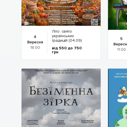
Літо: свято
українських
4
5
традицій (04.09)
Вересня
Вересн
18:00
від 550 до 750
11:00
грн
Детальніше